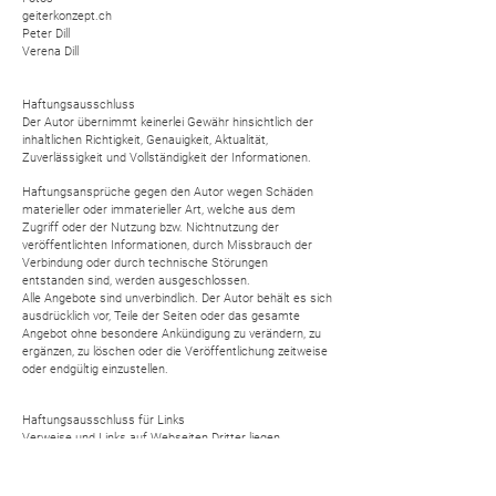
geiterkonzept.ch
Peter Dill
Verena Dill
Haftungsausschluss
Der Autor übernimmt keinerlei Gewähr hinsichtlich der
inhaltlichen Richtigkeit, Genauigkeit, Aktualität,
Zuverlässigkeit und Vollständigkeit der Informationen.
Haftungsansprüche gegen den Autor wegen Schäden
materieller oder immaterieller Art, welche aus dem
Zugriff oder der Nutzung bzw. Nichtnutzung der
veröffentlichten Informationen, durch Missbrauch der
Verbindung oder durch technische Störungen
entstanden sind, werden ausgeschlossen.
Alle Angebote sind unverbindlich. Der Autor behält es sich
ausdrücklich vor, Teile der Seiten oder das gesamte
Angebot ohne besondere Ankündigung zu verändern, zu
ergänzen, zu löschen oder die Veröffentlichung zeitweise
oder endgültig einzustellen.
Haftungsausschluss für Links
Verweise und Links auf Webseiten Dritter liegen
ausserhalb unseres Verantwortungsbereichs. Es wird
jegliche Verantwortung für solche Webseiten abgelehnt.
Der Zugriff und die Nutzung solcher Webseiten erfolgen