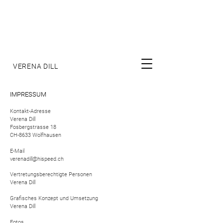
VERENA DILL
IMPRESSUM
Kontakt-Adresse
Verena Dill
Fosbergstrasse 18
CH-8633 Wolfhausen
E-Mail
verenadill@hispeed.ch
Vertretungsberechtigte Personen
Verena Dill
Grafisches Konzept und Umsetzung
Verena Dill
Fotos